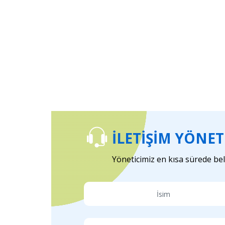
İLETIŞIM YÖNETI
Yöneticimiz en kısa sürede bel
İsim