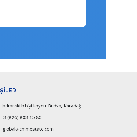
IŞILER
Jadranski b.b'yi koydu. Budva, Karadağ
+3 (826) 803 15 80
global@cmmestate.com