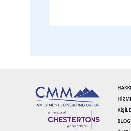
HAKK
HIZM
KIŞIL
BLOG