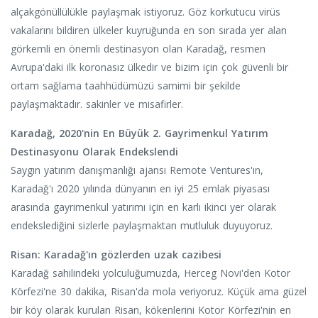
alçakgönüllülükle paylaşmak istiyoruz. Göz korkutucu virüs
vakalarını bildiren ülkeler kuyruğunda en son sırada yer alan
görkemli en önemli destinasyon olan Karadağ, resmen
Avrupa'daki ilk koronasız ülkedir ve bizim için çok güvenli bir
ortam sağlama taahhüdümüzü samimi bir şekilde
paylaşmaktadır. sakinler ve misafirler.
Karadağ, 2020'nin En Büyük 2. Gayrimenkul Yatırım
Destinasyonu Olarak Endekslendi
Saygın yatırım danışmanlığı ajansı Remote Ventures'ın,
Karadağ'ı 2020 yılında dünyanın en iyi 25 emlak piyasası
arasında gayrimenkul yatırımı için en karlı ikinci yer olarak
endekslediğini sizlerle paylaşmaktan mutluluk duyuyoruz.
Risan: Karadağ'ın gözlerden uzak cazibesi
Karadağ sahilindeki yolculuğumuzda, Herceg Novi'den Kotor
Körfezi'ne 30 dakika, Risan'da mola veriyoruz. Küçük ama güzel
bir köy olarak kurulan Risan, kökenlerini Kotor Körfezi'nin en