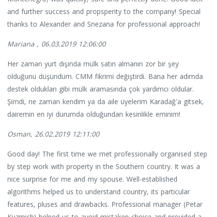
and further success and propsperity to the company! Special
thanks to Alexander and Snezana for professional approach!
Mariana , 06.03.2019 12:06:00
Her zaman yurt dışında mülk satın almanın zor bir şey
olduğunu düşündüm. CMM fikrimi değiştirdi. Bana her adımda
destek oldukları gibi mülk aramasında çok yardımcı oldular.
Şimdi, ne zaman kendim ya da aile üyelerim Karadağ'a gitsek,
dairemin en iyi durumda olduğundan kesinlikle eminim!
Osman, 26.02.2019 12:11:00
Good day! The first time we met professionally organised step
by step work with property in the Southern country. It was a
nice surprise for me and my spouse. Well-established
algorithms helped us to understand country, its particular
features, pluses and drawbacks. Professional manager (Petar
Kuzmich) helped us to avoid mistaken choice and provided a