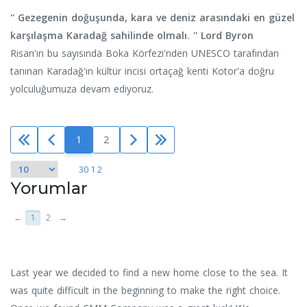
'' Gezegenin doğuşunda, kara ve deniz arasındaki en güzel
karşılaşma Karadağ sahilinde olmalı. '' Lord Byron
Risan'ın bu sayısında Boka Körfezi'nden UNESCO tarafından
tanınan Karadağ'ın kültür incisi ortaçağ kenti Kotor'a doğru
yolculuğumuza devam ediyoruz.
1
2
30 1 2
Yorumlar
←
1
2
→
Last year we decided to find a new home close to the sea. It
was quite difficult in the beginning to make the right choice.