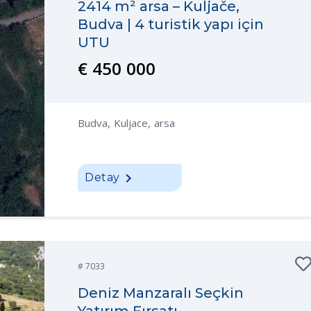
2414 m² arsa – Kuljače,
Budva | 4 turistik yapı için
UTU
€ 450 000
Budva, Kuljace, arsa
Detay
# 7033
Deniz Manzaralı Seçkin